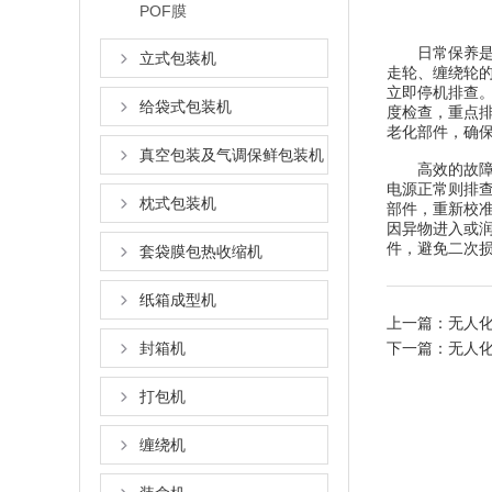
POF膜
日常保养是延
立式包装机
走轮、缠绕轮
立即停机排查
给袋式包装机
度检查，重点
老化部件，确
真空包装及气调保鲜包装机
高效的故障处
电源正常则排
枕式包装机
部件，重新校
因异物进入或
件，避免二次
套袋膜包热收缩机
纸箱成型机
上一篇：
无人
封箱机
下一篇：
无人
打包机
缠绕机