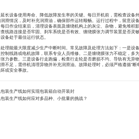
长设备使用寿命、降低故障发生率的关键。每日开机前，需检查设备外
的润滑情况，及时补充润滑油，确保部件运转顺畅。运行过程中，留意设
。每日作业结束后，清理设备表面及缠绕机构上的灰尘、杂物，避免堆积
排查线路连接是否牢固、刹车系统是否有效、缠绕膜张力调节装置是否灵
保设备处于最佳运行状态。
理能最大限度减少生产中断时间。常见故障及处理方法如下：一是设备
查控制线路或电机故障，联系专业人员维修。二是缠绕膜张力不稳定，多
准张力参数。三是设备行走跑偏，检查行走轮是否磨损不均、导轨有无异
润滑不足，需停机清理异物并补充润滑油。故障处理时，必须严格遵循“断
损坏或安全事故。
化包装生产线如何实现包装箱自动开装封
化包装生产线如何应对多品种、小批量的挑战？