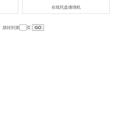
在线托盘缠绕机
末页 跳转到第
页