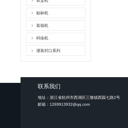
装盒机
贴标机
装箱机
码垛机
灌装封口系列
联系我们
地址：浙江省杭州市西湖区三墩镇西园七路2号
邮箱：1269913932@qq.com