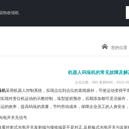
袋热收缩机
您的位置
机器人码垛机的常见故障及解
点击次数：985 更新时间：2022-09
垛机
采用机器人控制系统，实现点位到点位的直线插补，可使运动变得平
利实现对变位机运动的示教控制，垛型提前预存，后期添加都可灵活操作
搬运的效率，提高码垛的质量，节约劳动成本，保障企业员工的人身安全
电开关无信号.
看对射式光电开关发射端与接收端是不是对正,反射板式光电开关与反射板