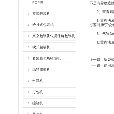
POF膜
不是有异物遮挡
2、查看码垛
立式包装机
处置办法:处置
给袋式包装机
必要时,断开设
3、气缸动作
真空包装及气调保鲜包装机
处置办法:磁环
枕式包装机
套袋膜包热收缩机
上一篇：
给袋
下一篇：
使用
纸箱成型机
封箱机
打包机
缠绕机