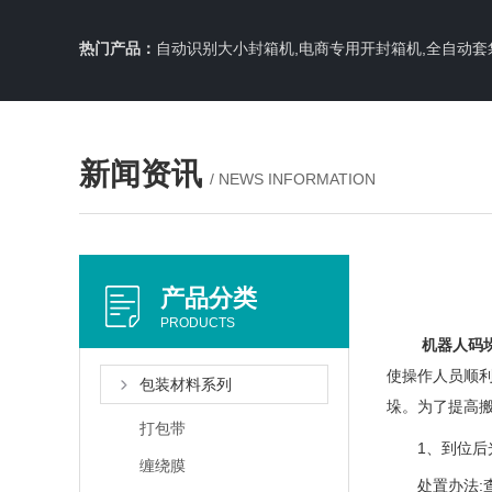
热门产品：
自动识别大小封箱机,电商专用开封箱机,全自动套
新闻资讯
/ NEWS INFORMATION
产品分类
PRODUCTS
机器人码
使操作人员顺
包装材料系列
垛。为了提高
打包带
1、到位后光
缠绕膜
处置办法:查