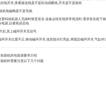
光电开关;查看接连线是不是松动或断线,开关是不是损坏.
机电磁阀是不是毛病.
码垛机器人毛病时留意安全.设备运转呈现异常情况时,需求首先按下操作
备电源,以避免误启动.
后,其上磁环开关无信号.
开关位置不正,移动磁环开关,使其指示灯亮起,再固定磁环开关.气缸杆没
式包装机的包装袋要求介绍
装箱机时需要注意以下几个问题