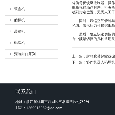
将信号反馈至控制器。操作
推箱气缸动作时序、折页角
装盒机
动到指定位置，无需人工干
贴标机
同时，压缩空气管路与吸
区域。供气压力可根据纸箱
装箱机
最后，建立快速切换的标
划中频繁切换的几种常用尺
码垛机
灌装封口系列
上一篇：
封箱胶带起皱或偏
下一篇：
协作机器人码垛机
联系我们
地址：浙江省杭州市西湖区三墩镇西园七路2号
邮箱：1269913932@qq.com