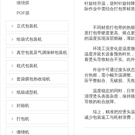
缠绕膜
针旋转升温，逆时针旋转降
际作业中需结合打包带材质
POF膜
立式包装机
不同材质打包带的热熔阈
质打包带硬度更高、熔点更
的温度实现深层熔融，薄款
给袋式包装机
环境工况变化是温度微调
真空包装及气调保鲜包装机
温度并延长设备预热时长，
着烫头导致粘合不实。此外
枕式包装机
作业中可通过接头状态判
分热熔，需小幅升温调整。
套袋膜包热收缩机
应平整贴合、无破损、无焦
温度稳定的同时，日常养
纸箱成型机
清理烫头表面杂质，保持接
导致的粘合故障。
封箱机
综上，精准把控烫头温度
减少包装返工与耗材浪费，
打包机
缠绕机