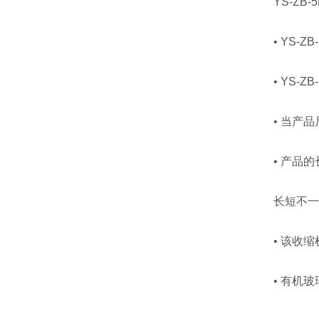
YS-ZB-
• YS-Z
• YS-Z
• 当产品
• 产品的
长短不一的
• 该收缩机
• 有机玻