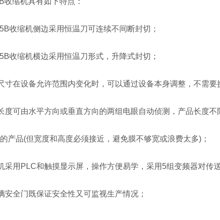
5B收缩机具有如下特点：
B-5B收缩机侧边采用恒温刀可连续不间断封切；
B-5B收缩机横边采用恒温刀形式，升降式封切；
尺寸在设备允许范围内变化时，可以通过设备本身调整，不需要
长度可由水平方向或垂直方向的两组电眼自动侦测，产品长度不
产品(但宽度和高度必须接近，避免膜不够宽或浪费太多)；
采用PLC和触摸显示屏，操作方便易学，采用5组变频器对传
璃安全门既保证安全性又可监视生产情况；