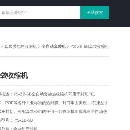
>
套袋膜包热收缩机
>
全自动套袋机
> YS-ZB-5B套袋收缩机
袋收缩机
要描述：YS-ZB-5B全自动套袋热收缩机可用于封切PE、
VC、POF等各种工业标准的热封膜。封口牢固美观，特别适用
POF封切。可配套本公司的任何一款收缩机组成高速全自动包
生产线。
型号： YS-ZB-5B
属分类：全自动套袋机