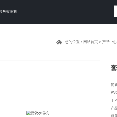
袋热收缩机
您的位置：
网站首页
>
产品中心
套
简
P
于
装
产品
所