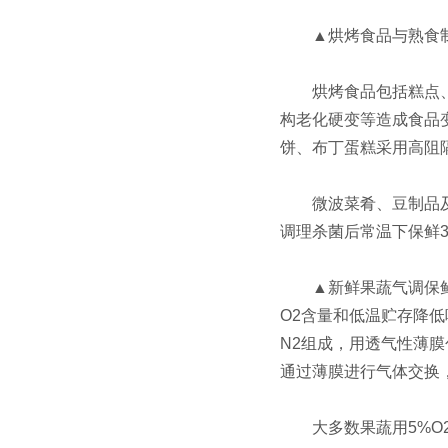
▲烘烤食品与熟食制
烘烤食品包括糕点、蛋
构老化硬变等造成食品变
饼、布丁蛋糕采用高阻隔
微波菜肴、豆制品及畜禽
调理杀菌后常温下保鲜3
▲新鲜果蔬气调保鲜包
O2含量和低温贮存降低
N2组成，用透气性薄膜
通过薄膜进行气体交换
大多数果蔬用5%O2、