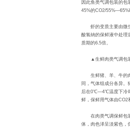
因此鱼类气调包装的包装
45%的CO2/55%—6
虾的变质主要由微生物引
酸氢钠的保鲜液中处理后
质期的6.5倍。
▲生鲜肉类气调包
生鲜猪、羊、牛的肉的
同，气体组成分各异。猪肉
后在0℃—4℃温度下冷
鲜，保鲜用气体由CO2和
在肉类气调保鲜包装中
体，肉色泽呈淡紫色，